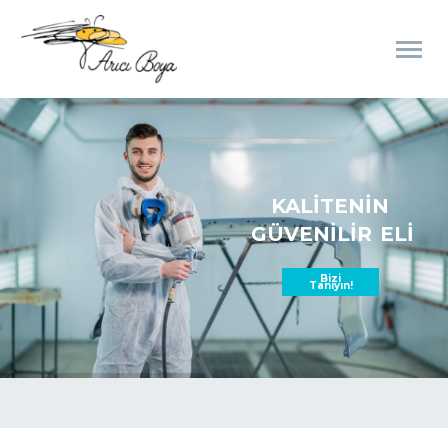
KALİTENİN
GÜVENİLİR
ELİ
Bizi
Tanıyın!